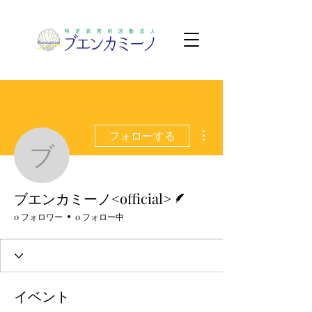
その他
フォローする
ブエンカミーノ<official
脚本
ブエンカミーノ<official>
0 フォロワー
0 フォロー中
イベント