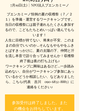
7月19日(土)
  |  
NPO法人ブエンカミーノ
ブエンカミーノ恒例の夏の収穫祭（７／２
１）を準備・運営するワークキャンプです。
当日の収穫祭には親子連れもたくさん参加す
るので、こどもたちとめいっぱい遊んでもら
います！
人生に目標が持てない、将来が不安、このま
まの自分でいいのか…そんなもやもやをふき
とばすきっかけに、夏の太陽の下、仲間と汗
を流し本音で語り合ってみませんか！収穫祭
終了後は夜の打ち上げも♪
ワークキャンプに興味はあるけど…一歩踏み
込めない、自分がワークキャンプ参加にあっ
ているかどうか相談したい、などありました
ら、こちら(代表 吉川 090-6832-8885）に
連絡をください♪
参加受付は終了しました。また
の機会をお待ちしています。