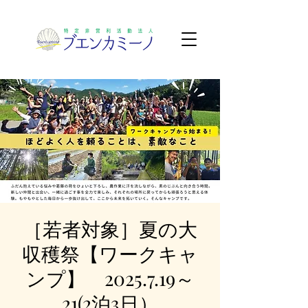
［若者対象］夏の大
収穫祭【ワークキャ
ンプ】 2025.7.19～
21(2泊3日）