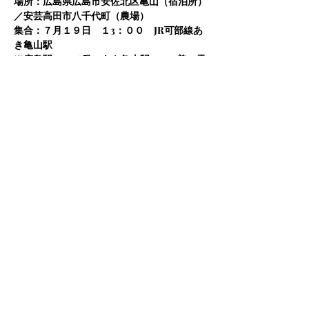
場所：広島県広島市安佐北区亀山（宿泊所）
／安芸高田市八千代町（農場）
集合：７月１９日　１3：００　JR可部線あ
き亀山駅　
※広島駅12：08発、あき亀山駅12：52着の電
車があります。
解散：７月２１日　１５：００　JR広島駅
ワーク内容：収穫祭の準備（調理、会場準
備）、収穫祭のお手伝い（食事の配膳、枝
豆・ナスの収穫など）
さらに表示
このイベントをシェア