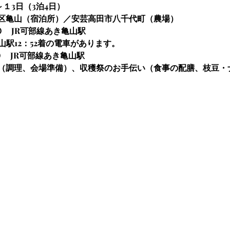
１3日（3泊4日）
区亀山（宿泊所）／安芸高田市八千代町（農場）
０　JR可部線あき亀山駅　
山駅12：52着の電車があります。
０　JR可部線あき亀山駅
（調理、会場準備）、収穫祭のお手伝い（食事の配膳、枝豆・