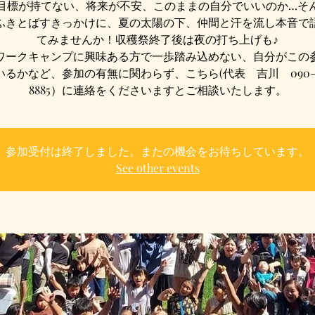
目標が持てない、将来が不安、このままの自分でいいのか…そ
ふきとばすきっかけに、夏の太陽の下、仲間と汗を流し本音で
てみませんか！収穫祭終了後は夜の打ち上げも♪
ワークキャンプに興味ある方で一歩踏み込めない、自分がこの
いるかなど、参加の有無に関わらず、こちら(代表 吉川 090-68
8885）に連絡をくださいますとご相談いたします。
参加受付は終了しました。またの機会をお待ちしています。
See other events