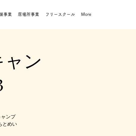
援事業
居場所事業
フリースクール
More
キャン
3
キャンプ
ちとめい