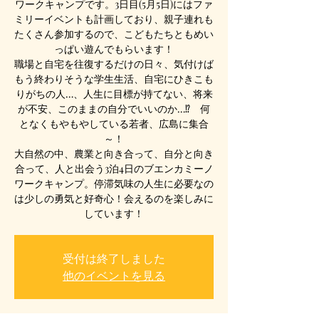
ワークキャンプです。3日目(5月5日)にはファ
ミリーイベントも計画しており、親子連れも
たくさん参加するので、こどもたちともめい
っぱい遊んでもらいます！
職場と自宅を往復するだけの日々、気付けば
もう終わりそうな学生生活、自宅にひきこも
りがちの人…、人生に目標が持てない、将来
が不安、このままの自分でいいのか…⁉ 何
となくもやもやしている若者、広島に集合
～！
大自然の中、農業と向き合って、自分と向き
合って、人と出会う3泊4日のブエンカミーノ
ワークキャンプ。停滞気味の人生に必要なの
は少しの勇気と好奇心！会えるのを楽しみに
しています！
受付は終了しました
他のイベントを見る