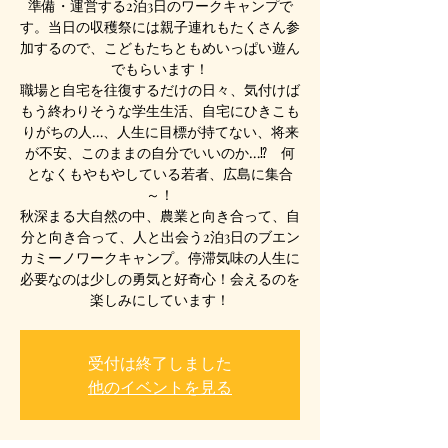
準備・運営する2泊3日のワークキャンプで
す。当日の収穫祭には親子連れもたくさん参
加するので、こどもたちともめいっぱい遊ん
でもらいます！
職場と自宅を往復するだけの日々、気付けば
もう終わりそうな学生生活、自宅にひきこも
りがちの人…、人生に目標が持てない、将来
が不安、このままの自分でいいのか…⁉ 何
となくもやもやしている若者、広島に集合
～！
秋深まる大自然の中、農業と向き合って、自
分と向き合って、人と出会う2泊3日のブエン
カミーノワークキャンプ。停滞気味の人生に
必要なのは少しの勇気と好奇心！会えるのを
楽しみにしています！
受付は終了しました
他のイベントを見る