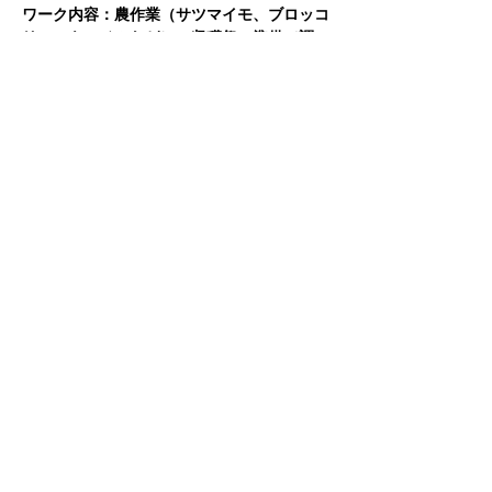
ワーク内容：農作業（サツマイモ、ブロッコ
リー、キャベツなど）、収穫祭の準備（調
理、会場準備）、収穫祭の運営（食事の配
膳、収穫など）
定員：15名
さらに表示
このイベントをシェア
〒
731-0231
広島市安佐北区亀山８－１９－１８
TEL:
082-578-6248