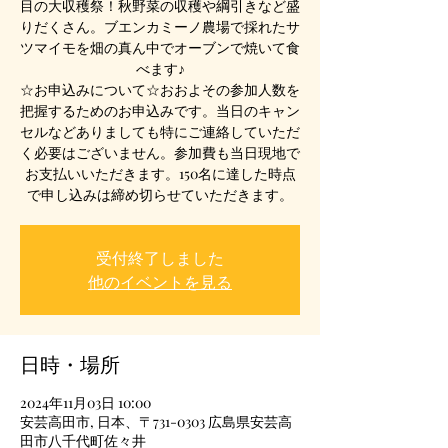
目の大収穫祭！秋野菜の収穫や綱引きなど盛
りだくさん。ブエンカミーノ農場で採れたサ
ツマイモを畑の真ん中でオーブンで焼いて食
べます♪
☆お申込みについて☆おおよその参加人数を
把握するためのお申込みです。当日のキャン
セルなどありましても特にご連絡していただ
く必要はございません。参加費も当日現地で
お支払いいただきます。150名に達した時点
で申し込みは締め切らせていただきます。
受付終了しました
他のイベントを見る
日時・場所
2024年11月03日 10:00
安芸高田市, 日本、〒731-0303 広島県安芸高
田市八千代町佐々井