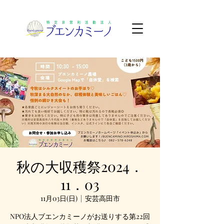
秋の大収穫祭2024．
11．03
11月03日(日)
  |  
安芸高田市
NPO法人ブエンカミーノがお送りする第22回